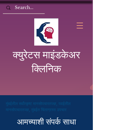
क्युरेटस माइंडकेअर
क्लिनिक
मुंबईतील सर्वोत्कृष्ट मानसोपचारतज्ज्ञ, पवईतील
मानसोपचारतज्ज्ञ, मुंबईत चिंताग्रस्त उपचार
आमच्याशी संपर्क साधा