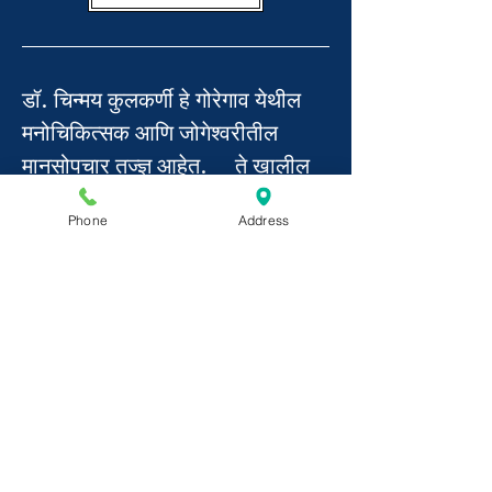
डॉ. चिन्मय कुलकर्णी हे गोरेगाव येथील
मनोचिकित्सक आणि जोगेश्वरीतील
मानसोपचार तज्ज्ञ आहेत. ते खालील
केंद्रांवर भेट देतात-
Phone
Address
ऑलक्यूअर सुपरस्पेशालिटी हॉस्पिटल,
जोगेश्वरी स्टेशन रोड, जोगेश्वरी (पूर्व)-
सोम, बुध, शुक्र दुपारी १ ते ३.
फिजिओ लाउंज डायग्नो लाउंज, अस्मी
ड्रीम्स एमजी रोड- एसव्ही रोड जंक्शन,
गोरेगाव(पश्चिम)-सोम ते शनि सकाळी 11