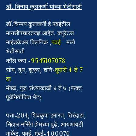
डॉ. चिन्मय कुलकर्णी यांच्या भेटीसाठी
डॉ.चिन्मय कुलकर्णी हे पवईतील
मानसोपचारतज्ज्ञ आहेत. क्युरेटस
माइंडकेअर क्लिनिक ,
पवई
मध्ये
भेटीसाठी
9545107078
कॉल करा -
सोम, बुध, शुक्र, शनि-
दुपारी 4 ते 7
वा
मंगळ, गुरु-संध्याकाळी ४ ते ७ (फक्त
पूर्वनियोजित भेट)
पत्ता-204, शिवकृपा इमारत, तिरंदाझ,
निहाल नर्सिंग होमच्या पुढे, आयआयटी
मार्केट, पवई, मुंबई-400076