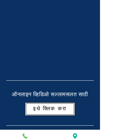
ऑनलाइन व्हिडिओ सल्लामसलत साठी
इथे क्लिक करा