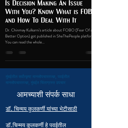
Is Decision Making An Issue
With You? Know What is FOBO
and How To Deal With It
Dr. Chinmay Kulkarni's article about FOBO (Fear Of a
Better Option) got published in SheThePeople platform.
You can read the whole...
मुंबईतील सर्वोत्कृष्ट मानसोपचारतज्ज्ञ, पवईतील
मानसोपचारतज्ज्ञ, मुंबईत चिंताग्रस्त उपचार
आमच्याशी संपर्क साधा
डॉ. चिन्मय कुलकर्णी यांच्या भेटीसाठी
डॉ.चिन्मय कुलकर्णी हे पवईतील