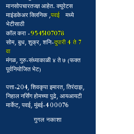
मानसोपचारतज्ज्ञ आहेत. क्युरेटस
माइंडकेअर क्लिनिक ,
पवई
मध्ये
भेटीसाठी
9545107078
कॉल करा -
सोम, बुध, शुक्र, शनि-
दुपारी 4 ते 7
वा
मंगळ, गुरु-संध्याकाळी ४ ते ७ (फक्त
पूर्वनियोजित भेट)
पत्ता-204, शिवकृपा इमारत, तिरंदाझ,
निहाल नर्सिंग होमच्या पुढे, आयआयटी
मार्केट, पवई, मुंबई-400076
गुगल नकाशा