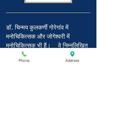
डॉ. चिन्मय कुलकर्णी गोरेगांव में
मनोचिकित्सक और जोगेश्वरी में
मनोचिकित्सक भी हैं। वे निम्नलिखित
केंद्रों पर आप उनसे मिल सकते है-
Phone
Address
ऑलक्योर सुपरस्पेशलिटी अस्पताल,
जोगेश्वरी स्टेशन रोड, जोगेश्वरी (पूर्व) -
सोम, बुध, शुक्र दोपहर 1 बजे से दोपहर
3 बजे तक
फिजियो लाउंज डायग्नो लाउंज, अस्मी
ड्रीम्स एमजी रोड- एसवी रोड जंक्शन,